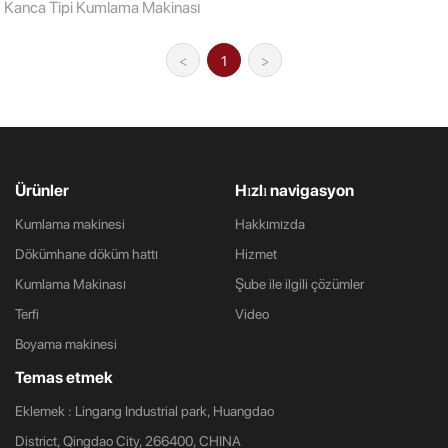
Kanca Tipi Kumlama Makinası
<
1
>
Ürünler
Hızlı navigasyon
Kumlama makinesi
Hakkımızda
Dökümhane döküm hattı
Hizmet
Kumlama Makinası
Şube ile ilgili çözümler
Terfi
Video
Boyama makinesi
Temas etmek
Eklemek : Lingang Industrial park, Huangdao
District, Qingdao City, 266400, CHINA