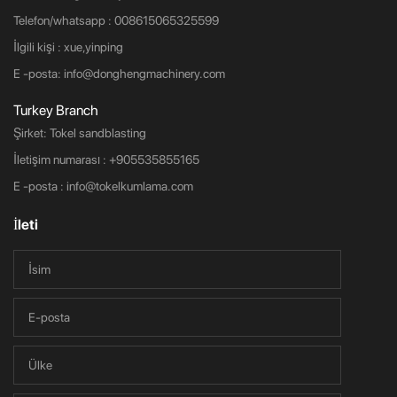
Telefon/whatsapp : 008615065325599
İlgili kişi : xue,yinping
E -posta:
info@donghengmachinery.com
Turkey Branch
Şirket: Tokel sandblasting
İletişim numarası :
+905535855165
E -posta :
info@tokelkumlama.com
İleti