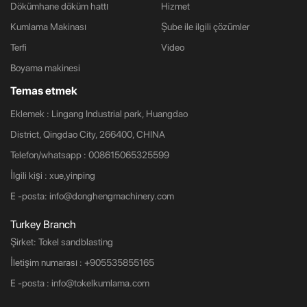
Dökümhane döküm hattı
Hizmet
Kumlama Makinası
Şube ile ilgili çözümler
Terfi
Video
Boyama makinesi
Temas etmek
Eklemek : Lingang Industrial park, Huangdao
District, Qingdao City, 266400, CHINA
Telefon/whatsapp : 008615065325599
İlgili kişi : xue,yinping
E -posta:
info@donghengmachinery.com
Turkey Branch
Şirket: Tokel sandblasting
İletişim numarası :
+905535855165
E -posta :
info@tokelkumlama.com