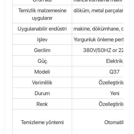
Temizlik malzemesine
döküm, metal parçalar, profi
uygulanır
Uygulanabilir endüstri
makine, dökümhane, dövme,
işlev
Yorgunluk önleme performans
Gerilim
380V/50HZ or 220V
Güç
Elektrik
Modeli
Q37
Verimlilik
Özelleştirilmiş
Durum
Yeni
Renk
Özelleştirilmiş
Temizleme yöntemi
Otomatik