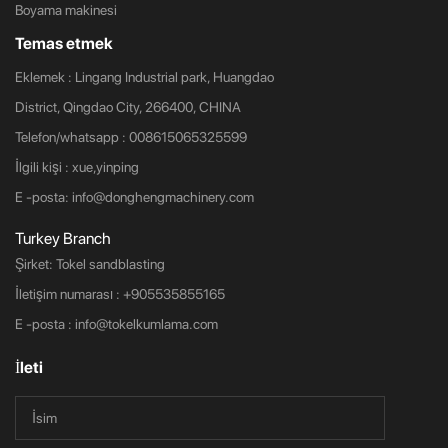
Boyama makinesi
Temas etmek
Eklemek : Lingang Industrial park, Huangdao
District, Qingdao City, 266400, CHINA
Telefon/whatsapp : 008615065325599
İlgili kişi : xue,yinping
E -posta:
info@donghengmachinery.com
Turkey Branch
Şirket: Tokel sandblasting
İletişim numarası :
+905535855165
E -posta :
info@tokelkumlama.com
İleti