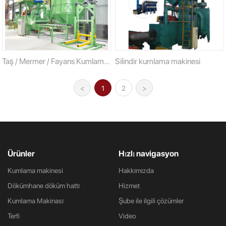
Taş / Mermer / Fayans Kumlama
Silindir kumlama makinesi
Makinesi
<
1
2
>
Ürünler
Hızlı navigasyon
Kumlama makinesi
Hakkımızda
Dökümhane döküm hattı
Hizmet
Kumlama Makinası
Şube ile ilgili çözümler
Terfi
Video