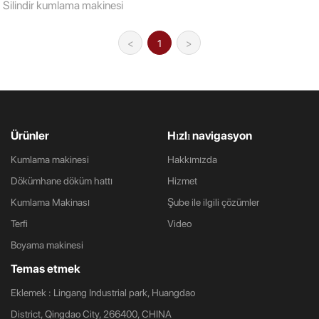
Silindir kumlama makinesi
<
1
>
Ürünler
Hızlı navigasyon
Kumlama makinesi
Hakkımızda
Dökümhane döküm hattı
Hizmet
Kumlama Makinası
Şube ile ilgili çözümler
Terfi
Video
Boyama makinesi
Temas etmek
Eklemek : Lingang Industrial park, Huangdao
District, Qingdao City, 266400, CHINA