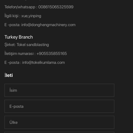
Telefon/whatsapp : 008615065325599
İlgili kişi : xue,yinping
E -posta:
info@donghengmachinery.com
Turkey Branch
Şirket: Tokel sandblasting
İletişim numarası :
+905535855165
E -posta :
info@tokelkumlama.com
İleti